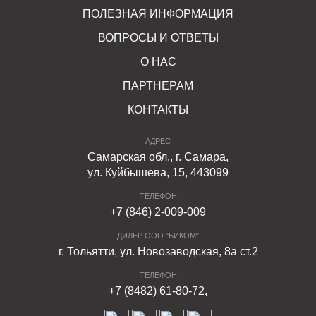
преимуществами:
ПОЛЕЗНАЯ ИНФОРМАЦИЯ
ВОПРОСЫ И ОТВЕТЫ
эстетическая привлекательность и широкая
цветовая гамма;
О НАС
ПАРТНЕРАМ
повышенная прочность;
КОНТАКТЫ
возможность укладки без привлечения
спецтехники;
АДРЕС
Самарская обл., г. Самара,
устойчивость к влаге, перепадам температур
ул. Куйбышева, 15, 443099
(водопоглощение изделий – не выше 6%,
морозостойкость – F100);
ТЕЛЕФОН
+7 (846) 2-009-009
пожаробезопасность, устойчивость к действию
ДИЛЕР ООО "БИКОМ"
открытого огня.
г. Тольятти, ул. Новозаводская, 8а ст.2
ТЕЛЕФОН
Продажа заборных блоков ведется по доступной цене.
+7 (8482) 61-80-72,
Специалисты компании готовы оперативно принять
заказ и организовать доставку продукции по адресу