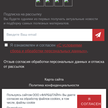
клиента.
Подписка на рассылку
Вы будете одними из первых получать актуальные новости
и подборку самых полезных материалов.
Я ознакомлен и согласен
«C условиями
сбора и обработки персональных данных»
.
Отзыв согласия обработки персональных данных и отписка
от рассылок
Карта сайта
Политика конфиденциальности
Пользовательское соглашение
Пользуясь сайтом ООО «ФАРБШТАЙН» Вы даете
Правила использования Cookies
согласие на обработку файлов cookies, в том
Я
Заказать
Обратная
© 2026 — ООО «Фарбштайн»
числе, файлы cookie
СОГЛАСЕН
звонок
связь
Тротуарная плитка в Тольятти