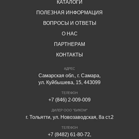
КАТАЛОГИ
На выбор предлагаются изделия в разных размерах –
600x300x150, 1000x300x150 или 1000x400x120 мм.
ПОЛЕЗНАЯ ИНФОРМАЦИЯ
Благодаря использованию современных
ВОПРОСЫ И ОТВЕТЫ
производственных технологий изделия обладают
О НАС
следующими особенностями:
ПАРТНЕРАМ
повышенная прочность;
КОНТАКТЫ
продолжительный срок службы;
АДРЕС
высокие эстетические характеристики;
Самарская обл., г. Самара,
ул. Куйбышева, 15, 443099
стойкость к ультрафиолету, влажности,
воздействию ветра.
ТЕЛЕФОН
+7 (846) 2-009-009
Купить ступени можно с оперативной доставкой. Чтобы
ДИЛЕР ООО "БИКОМ"
получить дополнительные консультации и уточнить
г. Тольятти, ул. Новозаводская, 8а ст.2
цены на продукцию, свяжитесь с менеджером
ТЕЛЕФОН
ФАРБШТАЙН по телефону или онлайн.
+7 (8482) 61-80-72,