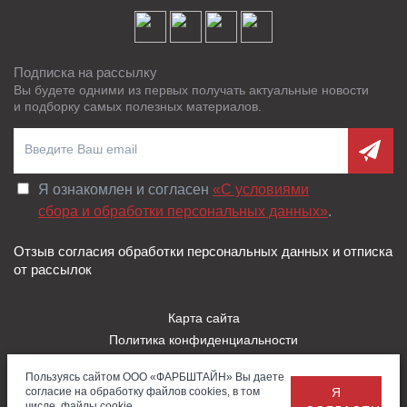
Подписка на рассылку
Вы будете одними из первых получать актуальные новости
и подборку самых полезных материалов.
Я ознакомлен и согласен
«C условиями
сбора и обработки персональных данных»
.
Отзыв согласия обработки персональных данных и отписка
от рассылок
Карта сайта
Политика конфиденциальности
Пользовательское соглашение
Пользуясь сайтом ООО «ФАРБШТАЙН» Вы даете
Правила использования Cookies
согласие на обработку файлов cookies, в том
Я
Заказать
Обратная
© 2026 — ООО «Фарбштайн»
числе, файлы cookie