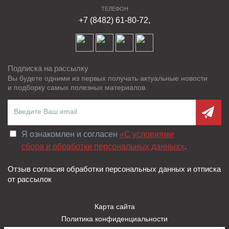
лестниц, подпорных стен и других разновидностей
ТЕЛЕФОН
ограждений, а также для отделки хозяйственных
+7 (8482) 61-80-72,
строений или беседок.
Характеристики
Подписка на рассылку
Вы будете одними из первых получать актуальные новости
Компания ФАРБШТАЙН изготавливает качественные
и подборку самых полезных материалов.
сплиттерные блоки с высокими техническими и
эксплуатационными характеристиками. Изделия
производятся специально для использования в
условиях сурового российского климата, поэтому
Я ознакомлен и согласен
«C условиями
отлично выдерживают действие влаги и резкие
сбора и обработки персональных данных»
.
колебания температур.
Отзыв согласия обработки персональных данных и отписка
Блоки для забора выпускаются в больших габаритах.
от рассылок
Благодаря этому одна плита становится полноценной
заменой кирпичной кладки и позволяет домовладельцу
Карта сайта
снизить расходы на строительство и отделку примерно
Политика конфиденциальности
на 30–40%. Окрашивание плит осуществляется по