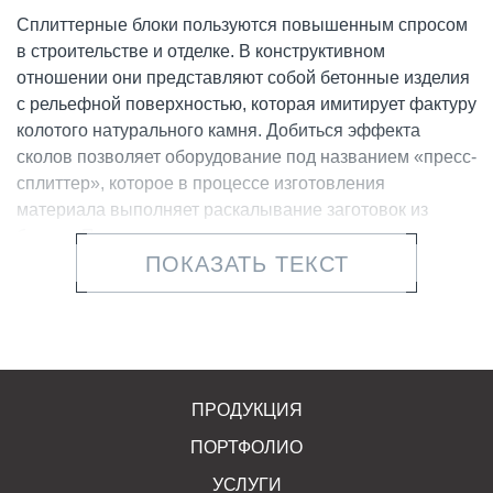
Сплиттерные блоки пользуются повышенным спросом
в строительстве и отделке. В конструктивном
отношении они представляют собой бетонные изделия
с рельефной поверхностью, которая имитирует фактуру
колотого натурального камня. Добиться эффекта
сколов позволяет оборудование под названием «пресс-
сплиттер», которое в процессе изготовления
материала выполняет раскалывание заготовок из
бетона. Производство продукции автоматизировано,
ПОКАЗАТЬ ТЕКСТ
поэтому готовые изделия отличаются стабильными
техническими характеристиками.
Виды сплиттерных блоков
Сфера применения сплиттерных блоков охватывает
ПРОДУКЦИЯ
как строительные работы, так и наружную и
внутреннюю отделку. Изделия широко используются в
ПОРТФОЛИО
сооружении ограждений, террас, лестниц, подпорных
УСЛУГИ
стен. Часто их применяют для декорирования