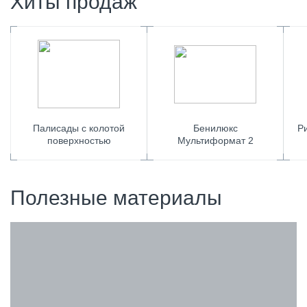
Хиты продаж
Палисады с колотой
Бенилюкс
Р
поверхностью
Мультиформат 2
Полезные материалы