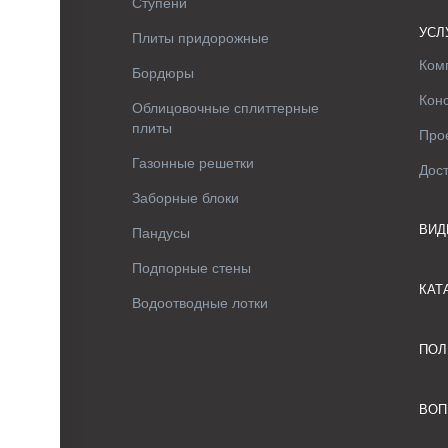
Ступени
УСЛ
Плиты придорожные
Ком
Бордюры
Кон
Облицовочные сплиттерные
плиты
Про
Газонные решетки
Дос
Заборные блоки
ВИД
Пандусы
Подпорные стены
КАТ
Водоотводные лотки
ПОЛ
ВОП