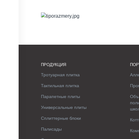
ПРОДУКЦИЯ
ПОР
Тротуарная плитка
Алле
Тактильная плитка
Про
Парапетные плиты
Объ
поли
Универсальные плиты
шко
Сплиттерные блоки
Котт
Палисады
Ком