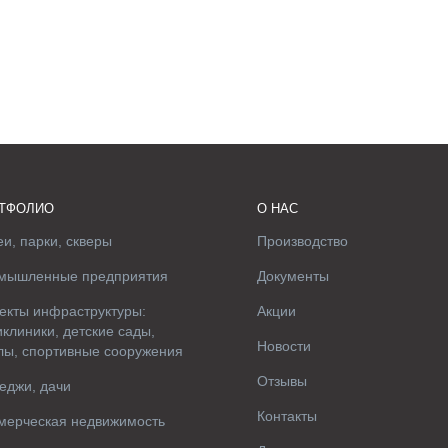
ТФОЛИО
О НАС
и, парки, скверы
Производство
мышленные предприятия
Документы
екты инфраструктуры:
Акции
клиники, детские сады,
Новости
лы, спортивные сооружения
Отзывы
еджи, дачи
Контакты
мерческая недвижимость