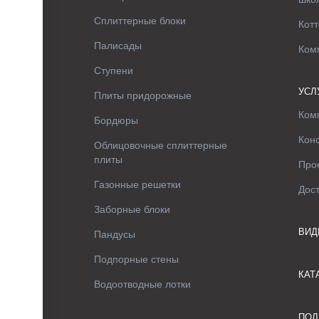
Сплиттерные блоки
Котт
Палисады
Ком
Ступени
УСЛ
Плиты придорожные
Ком
Бордюры
Кон
Облицовочные сплиттерные
плиты
Про
Газонные решетки
Дос
Заборные блоки
ВИД
Пандусы
Подпорные стены
КАТ
Водоотводные лотки
ПОЛ