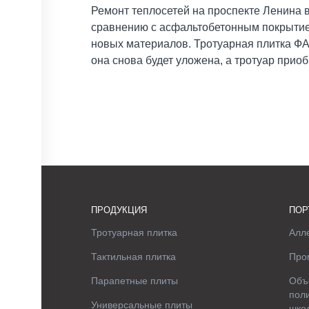
Ремонт теплосетей на проспекте Ленина 
сравнению с асфальтобетонным покрытие
новых материалов. Тротуарная плитка Ф
она снова будет уложена, а тротуар прио
ПРОДУКЦИЯ
ПОР
Тротуарная плитка
Алле
Тактильная плитка
Про
Парапетные плиты
Объ
поли
Универсальные плиты
шко