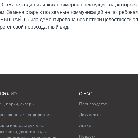
в Самаре - один из ярких примеров преимущества, которое 
м. Замена старых подземные коммуникаций не потребовал
АРБШТАЙН была демонтирована без потери целостности эл
бретет свой первозданный вид.
ТФОЛИО
О НАС
и, парки, скверы
Производство
мышленные предприятия
Документы
екты инфраструктуры:
Акции
клиники, детские сады,
Новости
лы, спортивные сооружения