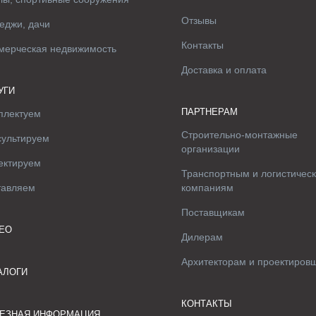
Отзывы
еджи, дачи
Контакты
мерческая недвижимость
Доставка и оплата
УГИ
ПАРТНЕРАМ
плектуем
Строительно-монтажные
сультируем
организации
ектируем
Транспортным и логистичес
тавляем
компаниям
Поставщикам
ЕО
Дилерам
Архитекторам и проектиров
АЛОГИ
КОНТАКТЫ
ЕЗНАЯ ИНФОРМАЦИЯ