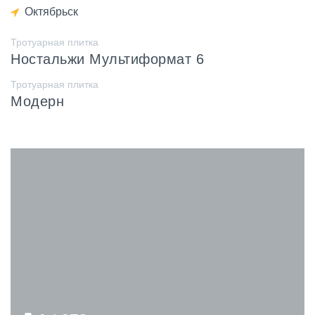
Октябрьск
Тротуарная плитка
Ностальжи Мультиформат 6
Тротуарная плитка
Модерн